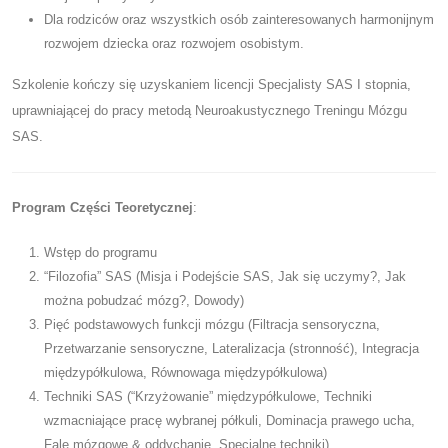
Dla rodziców oraz wszystkich osób zainteresowanych harmonijnym
rozwojem dziecka oraz rozwojem osobistym.
Szkolenie kończy się uzyskaniem licencji Specjalisty SAS I stopnia,
uprawniającej do pracy metodą Neuroakustycznego Treningu Mózgu
SAS.
Program Części Teoretycznej
:
Wstęp do programu
“Filozofia” SAS (Misja i Podejście SAS, Jak się uczymy?, Jak
można pobudzać mózg?, Dowody)
Pięć podstawowych funkcji mózgu (Filtracja sensoryczna,
Przetwarzanie sensoryczne, Lateralizacja (stronność), Integracja
międzypółkulowa, Równowaga międzypółkulowa)
Techniki SAS (“Krzyżowanie” międzypółkulowe, Techniki
wzmacniające pracę wybranej półkuli, Dominacja prawego ucha,
Fale mózgowe & oddychanie, Specjalne techniki)