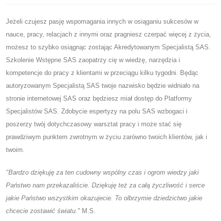
Jeżeli czujesz pasję wspomagania innych w osiąganiu sukcesów w
nauce, pracy, relacjach z innymi oraz pragniesz czerpać więcej z życia,
możesz to szybko osiągnąc zostając Akredytowanym Specjalistą SAS.
Szkolenie Wstępne SAS zaopatrzy cię w wiedzę, narzędzia i
kompetencje do pracy z klientami w przeciągu kilku tygodni. Będąc
autoryzowanym Specjalistą SAS twoje nazwisko będzie widniało na
stronie internetowej SAS oraz będziesz miał dostęp do Platformy
Specjalistów SAS. Zdobycie espertyzy na polu SAS wzbogaci i
poszerzy twój dotychczasowy warsztat pracy i może stać się
prawdziwym punktem zwrotnym w życiu zarówno twoich klientów, jak i
twoim.
"Bardzo dziękuję za ten cudowny wspólny czas i ogrom wiedzy jaki
Państwo nam przekazaliście. Dziękuję też za całą życzliwość i serce
jakie Państwo wszystkim okazujecie. To olbrzymie dziedzictwo jakie
chcecie zostawić światu."
M.S.