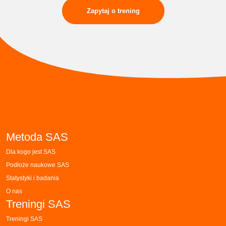
Zapytaj o trening
Metoda SAS
Dla kogo jest SAS
Podłoże naukowe SAS
Statystyki i badania
O nas
Treningi SAS
Treningi SAS