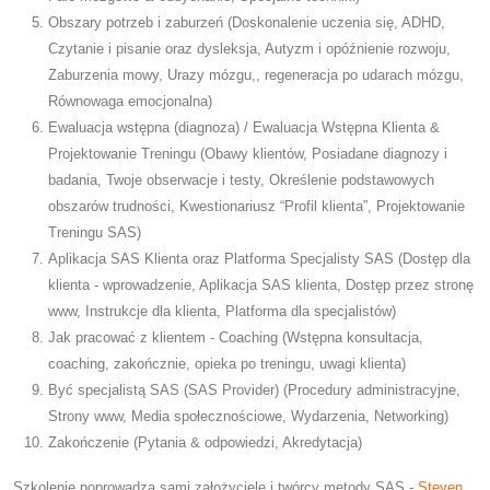
Obszary potrzeb i zaburzeń (Doskonalenie uczenia się, ADHD,
Czytanie i pisanie oraz dysleksja, Autyzm i opóźnienie rozwoju,
Zaburzenia mowy, Urazy mózgu,, regeneracja po udarach mózgu,
Równowaga emocjonalna)
Ewaluacja wstępna (diagnoza) / Ewaluacja Wstępna Klienta &
Projektowanie Treningu (Obawy klientów, Posiadane diagnozy i
badania, Twoje obserwacje i testy, Określenie podstawowych
obszarów trudności, Kwestionariusz “Profil klienta”, Projektowanie
Treningu SAS)
Aplikacja SAS Klienta oraz Platforma Specjalisty SAS (Dostęp dla
klienta - wprowadzenie, Aplikacja SAS klienta, Dostęp przez stronę
www, Instrukcje dla klienta, Platforma dla specjalistów)
Jak pracować z klientem - Coaching (Wstępna konsultacja,
coaching, zakończnie, opieka po treningu, uwagi klienta)
Być specjalistą SAS (SAS Provider) (Procedury administracyjne,
Strony www, Media społecznościowe, Wydarzenia, Networking)
Zakończenie (Pytania & odpowiedzi, Akredytacja)
Szkolenie poprowadzą sami założyciele i twórcy metody SAS -
Steven