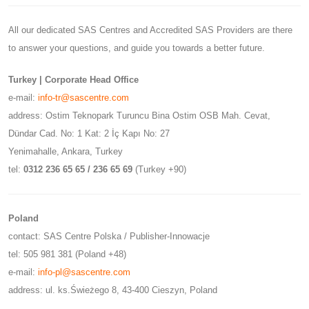
All our dedicated SAS Centres and Accredited SAS Providers are there
to answer your questions, and guide you towards a better future.
Turkey | Corporate Head Office
e-mail:
info-tr@sascentre.com
address: Ostim Teknopark Turuncu Bina Ostim OSB Mah. Cevat,
Dündar Cad. No: 1 Kat: 2 İç Kapı No: 27
Yenimahalle, Ankara, Turkey
tel:
0312 236 65 65 / 236 65 69
(Turkey +90)
Poland
contact: SAS Centre Polska / Publisher-Innowacje
tel: 505 981 381 (Poland +48)
e-mail:
info-pl@sascentre.com
address: ul. ks.Świeżego 8, 43-400 Cieszyn, Poland