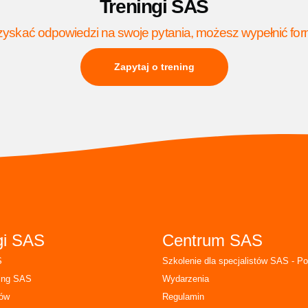
Treningi SAS
yskać odpowiedzi na swoje pytania, możesz wypełnić for
Zapytaj o trening
gi SAS
Centrum SAS
S
Szkolenie dla specjalistów SAS - Po
ing SAS
Wydarzenia
tów
Regulamin