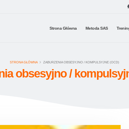
Strona Główna
Metoda SAS
Trenin
STRONA GŁÓWNA
ZABURZENIA OBSESYJNO / KOMPULSYJNE (OCD)
nia obsesyjno / kompulsyj