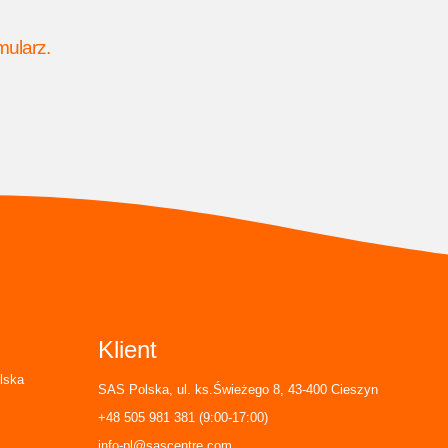
mularz.
Klient
lska
SAS Polska, ul. ks.Świeżego 8, 43-400 Cieszyn
+48 505 981 381 (9:00-17:00)
info-pl@sascentre.com