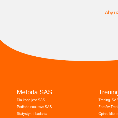
Aby uz
Metoda SAS
Trenin
Dla kogo jest SAS
Treningi SA
Podłoże naukowe SAS
Zamów Tren
Statystyki i badania
Opinie klien