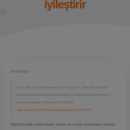
iyileştirir
26 TEM 2024
Crasta JE, Thaut MH, Anderson CW, Davies PL, Gavin WJ. Auditory
priming improves neural synchronization in auditory-motor entrainment.
Neuropsychologia. 2018 Aug;117:102-112.
https://doi.org/10.1016/j.neuropsychologia.2018.05.017
Nörofizyolojik araştırmalar, işitsel ve motor sistemlerin hareket