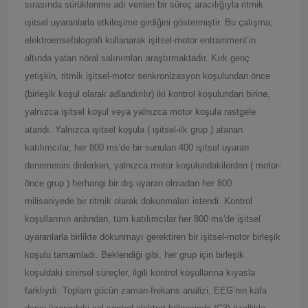
sırasında sürüklenme adı verilen bir süreç aracılığıyla ritmik
işitsel uyaranlarla etkileşime girdiğini göstermiştir. Bu çalışma,
elektroensefalografi kullanarak işitsel-motor entrainment’in
altında yatan nöral salınımları araştırmaktadır. Kırk genç
yetişkin, ritmik işitsel-motor senkronizasyon koşulundan önce
(birleşik koşul olarak adlandırılır) iki kontrol koşulundan birine,
yalnızca işitsel koşul veya yalnızca motor koşula rastgele
atandı. Yalnızca işitsel koşula ( işitsel-ilk grup ) atanan
katılımcılar, her 800 ms'de bir sunulan 400 işitsel uyaran
denemesini dinlerken, yalnızca motor koşulundakilerden ( motor-
önce grup ) herhangi bir dış uyaran olmadan her 800
milisaniyede bir ritmik olarak dokunmaları istendi. Kontrol
koşullarının ardından, tüm katılımcılar her 800 ms'de işitsel
uyaranlarla birlikte dokunmayı gerektiren bir işitsel-motor birleşik
koşulu tamamladı. Beklendiği gibi, her grup için birleşik
koşuldaki sinirsel süreçler, ilgili kontrol koşullarına kıyasla
farklıydı. Toplam gücün zaman-frekans analizi, EEG’nin kafa