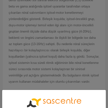
derisi üzerindeki sol santral elektrot bölgesinde (C3) özellikle
beta ve gama aralığında işitsel uyaranlar tarafından ortaya
çıkarılan nöral salınımların işitsel-motor kenetlenmeyi
yönlendirdiğini gösterdi. Birleşik koşulda; işitsel-öncelikli grup,
duyu-motor işlemeyi temsil eden ilgi alanı için motor-öncelikli
gruptan önemli ölçüde daha düşük uyarılmış güce (4-20Hz),
beklenti ve öngörü zamanlaması ile ilişkili bir bölgede ise daha
az toplam güce (13-16Hz) sahipti. Bu nedenle nöral süreçlerin
hazırlayıcı bir kolaylaştırıcısı olarak birleşik koşulda, diğer
koşullardan (yalnızca işitsel koşul) daha fazla iş gördü. Sonuçlar,
işitsel sistemin kısa süreli ritmik eğitiminin bile nöral kenetlenme
süreci sırasında motor sistemi kolaylaştıran bir sinirsel
verimliliğe yol açtığını göstermektedir. Bu bulguların ritmik işitsel
uyarım kullanan müdahaleler için olumlu çıkarımları vardır.
Önemli Noktalar
İşitsel beta ve gama salınımları işitsel-motor uyumunu yönlendirebilir.