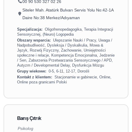
00 90 530 327 02 26
Siteler Mah. Atatürk Bulvarı Servis Yolu No:42-1A
Daire No:38 Merkez/Adıyaman
Specjalizacja:
Oligofrenopedagogika, Terapia Integracji
Sensorycznej, (Neuro) Logopedia
Obszary wsparcia:
Ulepszanie Nauki / Pracy, Uwaga /
Nadpobudliwość, Dysleksja / Dyskalkulia, Mowa &
Język, Rozwój Fizyczny, Zachowanie, Umiejętności
społeczne i relacje, Kompetencja Emocjonalna, Jedzenie
/ Sen, Zaburzenia Przetwarzania Sensorycznego / APD,
Autyzm / Developmental Delay, Dysfunkcja Mózgu
Grupy wiekowe:
0-5, 6-11, 12-17, Dorośli
Kontakt z klientem:
Stacjonarnie w gabinecie, Online,
Online poza granicami Polski
Barış Çıtrık
Psikolog