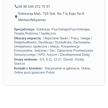
00 90 545 472 75 97
Eskisaray Mah. 718 Sok. No:7 İç Kapı No:8
Merkez/Adıyaman
Specjalizacja:
Edukacja, Psychologia/Psychoterapia,
Terapia Rodzinna / Społeczna
Obszary wsparcia:
Ulepszanie Nauki / Pracy, Uwaga /
Nadpobudliwość, Dysleksja / Dyskalkulia, Zachowanie,
Umiejętności społeczne i relacje, Kompetencja
Emocjonalna, Jedzenie / Sen, Zaburzenia Przetwarzania
Sensorycznego / APD, Autyzm / Developmental Delay
Grupy wiekowe:
0-5, 6-11, 12-17, Dorośli, Osoby
Starsze
Kontakt z klientem:
Stacjonarnie w gabinecie, Online,
Online poza granicami Polski