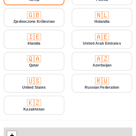
🇬🇧
🇳🇱
Zjednoczone Królestwo
Holandia
🇮🇪
🇦🇪
Irlandia
United Arab Emirates
🇶🇦
🇦🇿
Qatar
Azerbaijan
🇺🇸
🇷🇺
United States
Russian Federation
🇰🇿
Kazakhstan
+